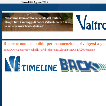
Giovedì 06 Agosto 2026
Ricerche non disponibili per manutenzione, rivolgersi a go
https://www.google.it/webhp?hl=it#hl=it&q=site:valtrompianews.it%20tremosine