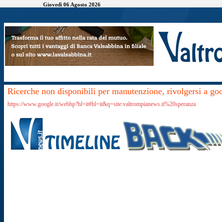
Giovedì 06 Agosto 2026
Ricerche non disponibili per manutenzione, rivolgersi a go
https://www.google.it/webhp?hl=it#hl=it&q=site:valtrompianews.it%20speranza