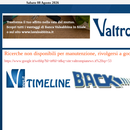
Sabato 08 Agosto 2026
Ricerche non disponibili per manutenzione, rivolgersi a go
https://www.google.it/webhp?hl=it#hl=it&q=site:valtrompianews.it%20sp+53