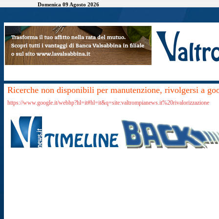
Domenica 09 Agosto 2026
Ricerche non disponibili per manutenzione, rivolgersi a go
https://www.google.it/webhp?hl=it#hl=it&q=site:valtrompianews.it%20rivalorizzazione