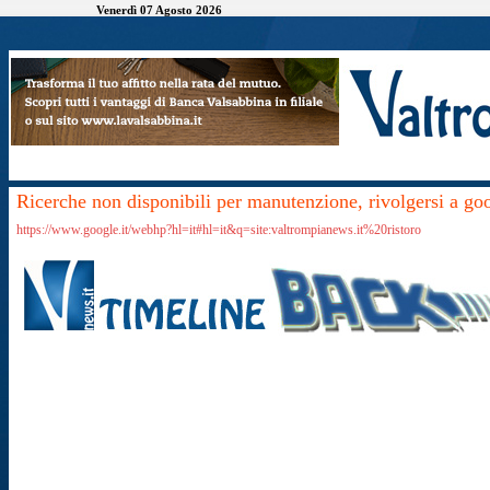
Venerdì 07 Agosto 2026
Ricerche non disponibili per manutenzione, rivolgersi a go
https://www.google.it/webhp?hl=it#hl=it&q=site:valtrompianews.it%20ristoro