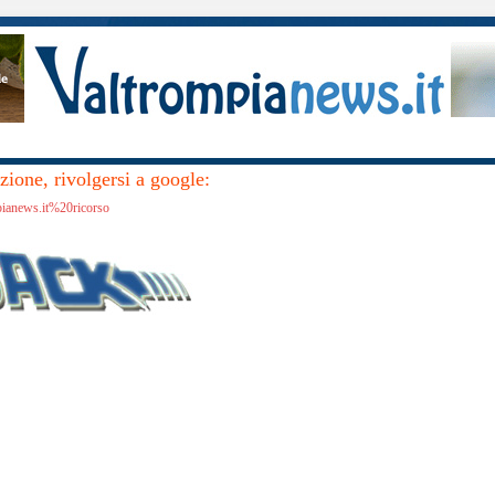
ione, rivolgersi a google:
pianews.it%20ricorso