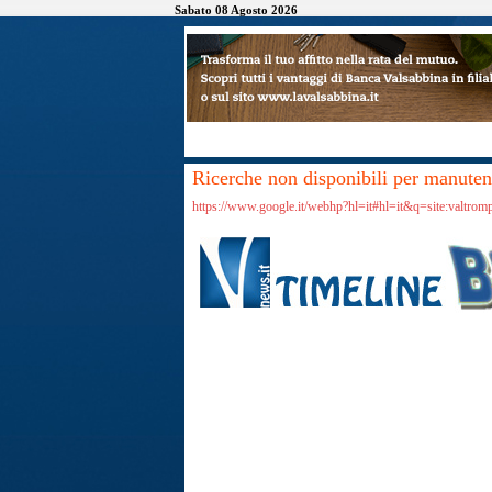
Sabato 08 Agosto 2026
Ricerche non disponibili per manutenz
https://www.google.it/webhp?hl=it#hl=it&q=site:valtrom