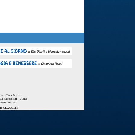
nivallesabbia.it
lle Sabbia Srl - Bione
usione on-line.
ema
GLACOM®