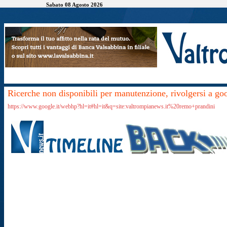
Sabato 08 Agosto 2026
Ricerche non disponibili per manutenzione, rivolgersi a go
https://www.google.it/webhp?hl=it#hl=it&q=site:valtrompianews.it%20remo+prandini