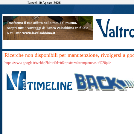
Lunedì 10 Agosto 2026
Ricerche non disponibili per manutenzione, rivolgersi a go
https://www.google.it/webhp?hl=it#hl=it&q=site:valtrompianews.it%20pile