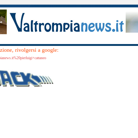
ione, rivolgersi a google:
pianews.it%20pierluigi+cattaneo