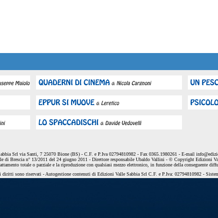
Sabbia Srl via Santi, 7 25070 Bione (BS) - C.F. e P.Iva 02794810982 - Fax 0365.1980261 - E-mail
info@edizio
le di Brescia n° 13/2011 del 24 giugno 2011 - Direttore responsabile Ubaldo Vallini - © Copyright Edizioni Va
dattamento totale o parziale e la riproduzione con qualsiasi mezzo elettronico, in funzione della conseguente diff
 diritti sono riservati - Autogestione contenuti di Edizioni Valle Sabbia Srl C.F. e P.Iva: 02794810982 - Sist