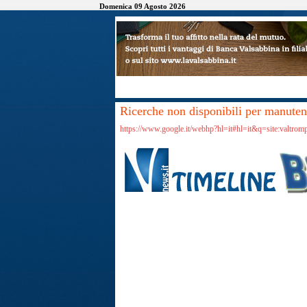
Domenica 09 Agosto 2026
Ricerche non disponibili per manutenz
https://www.google.it/webhp?hl=it#hl=it&q=site:valtrom