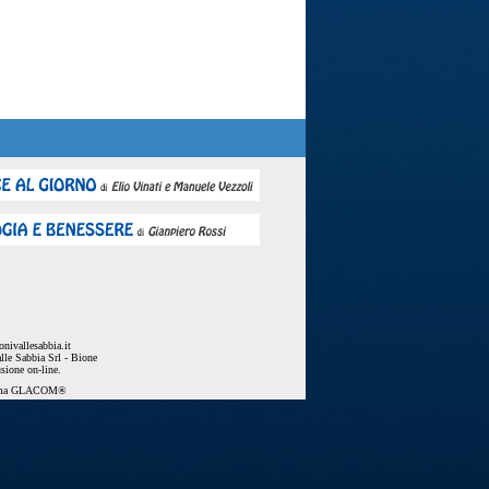
nivallesabbia.it
lle Sabbia Srl - Bione
usione on-line.
ema
GLACOM®