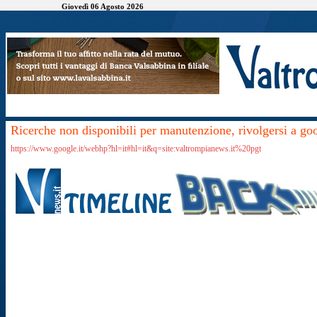
Giovedì 06 Agosto 2026
Ricerche non disponibili per manutenzione, rivolgersi a go
https://www.google.it/webhp?hl=it#hl=it&q=site:valtrompianews.it%20pgt