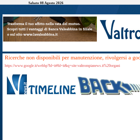
Sabato 08 Agosto 2026
Ricerche non disponibili per manutenzione, rivolgersi a go
https://www.google.it/webhp?hl=it#hl=it&q=site:valtrompianews.it%20organi