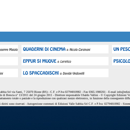
Sabbia Srl via Santi, 7 25070 Bione (BS) - C.F. e P.Iva 02794810982 - Fax 0365.1980261 - E-mail
info@edizio
le di Brescia n° 13/2011 del 24 giugno 2011 - Direttore responsabile Ubaldo Vallini - © Copyright Edizioni Va
dattamento totale o parziale e la riproduzione con qualsiasi mezzo elettronico, in funzione della conseguente diff
 diritti sono riservati - Autogestione contenuti di Edizioni Valle Sabbia Srl C.F. e P.Iva: 02794810982 - Sist