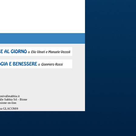
nivallesabbia.it
lle Sabbia Srl - Bione
usione on-line.
ema
GLACOM®