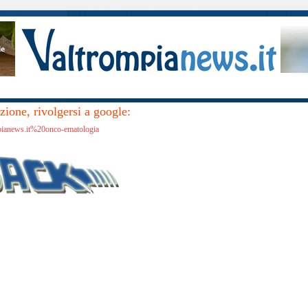
ione, rivolgersi a google:
mpianews.it%20onco-ematologia