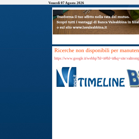
Venerdì 07 Agosto 2026
Ricerche non disponibili per manutenz
https://www.google.it/webhp?hl=it#hl=it&q=site:valtro