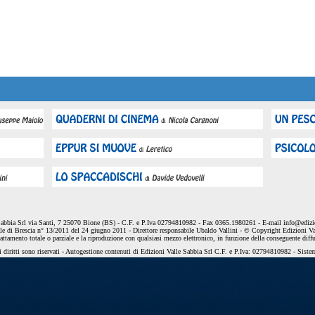
Sabbia Srl via Santi, 7 25070 Bione (BS) - C.F. e P.Iva 02794810982 - Fax 0365.1980261 - E-mail
info@edizio
le di Brescia n° 13/2011 del 24 giugno 2011 - Direttore responsabile Ubaldo Vallini - © Copyright Edizioni Va
dattamento totale o parziale e la riproduzione con qualsiasi mezzo elettronico, in funzione della conseguente diff
 diritti sono riservati - Autogestione contenuti di Edizioni Valle Sabbia Srl C.F. e P.Iva: 02794810982 - Sist