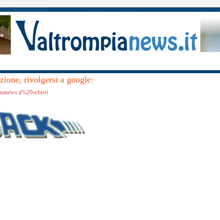
ione, rivolgersi a google:
pianews.it%20ochieri