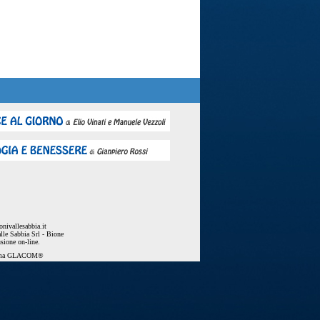
nivallesabbia.it
lle Sabbia Srl - Bione
usione on-line.
ema
GLACOM®