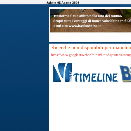
Sabato 08 Agosto 2026
Ricerche non disponibili per manutenz
https://www.google.it/webhp?hl=it#hl=it&q=site:valtrom