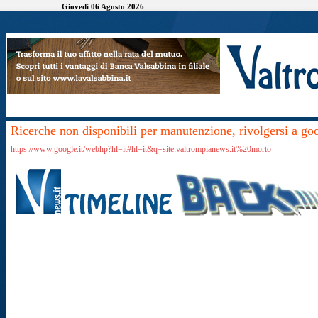
Giovedì 06 Agosto 2026
Ricerche non disponibili per manutenzione, rivolgersi a go
https://www.google.it/webhp?hl=it#hl=it&q=site:valtrompianews.it%20morto