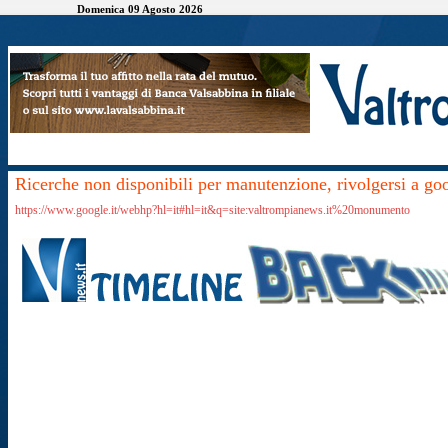
Domenica 09 Agosto 2026
Ricerche non disponibili per manutenzione, rivolgersi a go
https://www.google.it/webhp?hl=it#hl=it&q=site:valtrompianews.it%20monumento