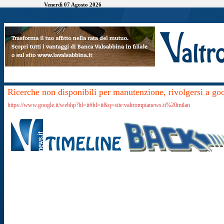
Venerdì 07 Agosto 2026
Ricerche non disponibili per manutenzione, rivolgersi a go
https://www.google.it/webhp?hl=it#hl=it&q=site:valtrompianews.it%20milan