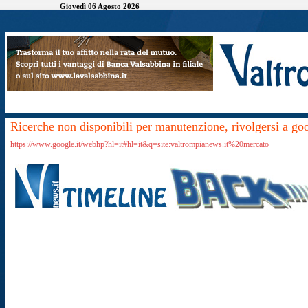
Giovedì 06 Agosto 2026
Ricerche non disponibili per manutenzione, rivolgersi a go
https://www.google.it/webhp?hl=it#hl=it&q=site:valtrompianews.it%20mercato