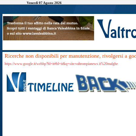
Venerdì 07 Agosto 2026
Ricerche non disponibili per manutenzione, rivolgersi a go
https://www.google.it/webhp?hl=it#hl=it&q=site:valtrompianews.it%20malghe