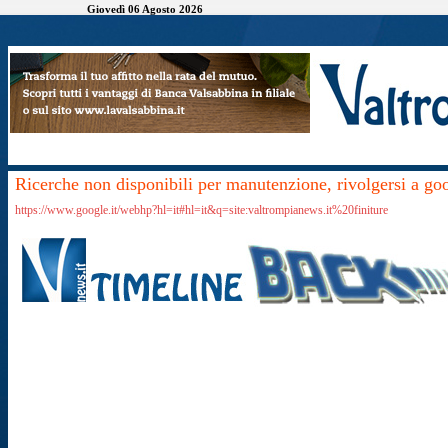
Giovedì 06 Agosto 2026
Ricerche non disponibili per manutenzione, rivolgersi a go
https://www.google.it/webhp?hl=it#hl=it&q=site:valtrompianews.it%20finiture