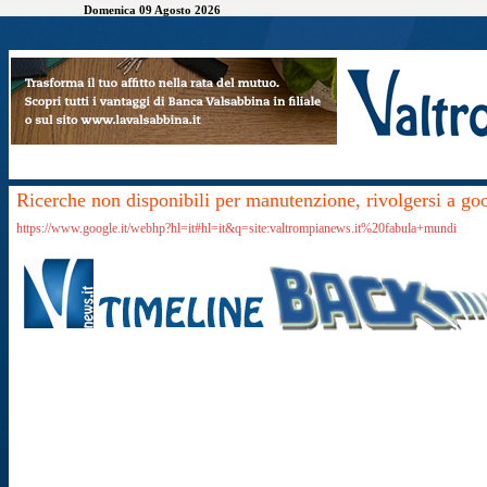
Domenica 09 Agosto 2026
Ricerche non disponibili per manutenzione, rivolgersi a go
https://www.google.it/webhp?hl=it#hl=it&q=site:valtrompianews.it%20fabula+mundi