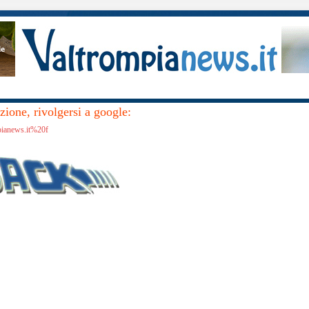
ione, rivolgersi a google:
pianews.it%20f