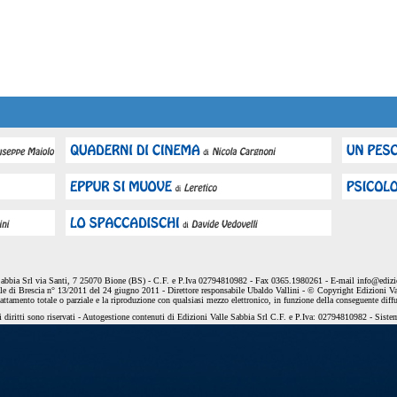
Sabbia Srl via Santi, 7 25070 Bione (BS) - C.F. e P.Iva 02794810982 - Fax 0365.1980261 - E-mail
info@edizio
le di Brescia n° 13/2011 del 24 giugno 2011 - Direttore responsabile Ubaldo Vallini - © Copyright Edizioni Va
dattamento totale o parziale e la riproduzione con qualsiasi mezzo elettronico, in funzione della conseguente diff
 diritti sono riservati - Autogestione contenuti di Edizioni Valle Sabbia Srl C.F. e P.Iva: 02794810982 - Sist