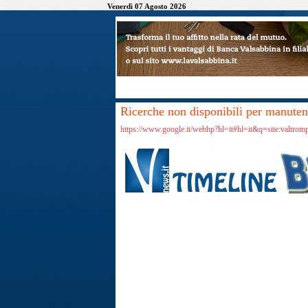
Venerdì 07 Agosto 2026
Ricerche non disponibili per manutenz
https://www.google.it/webhp?hl=it#hl=it&q=site:valtrom