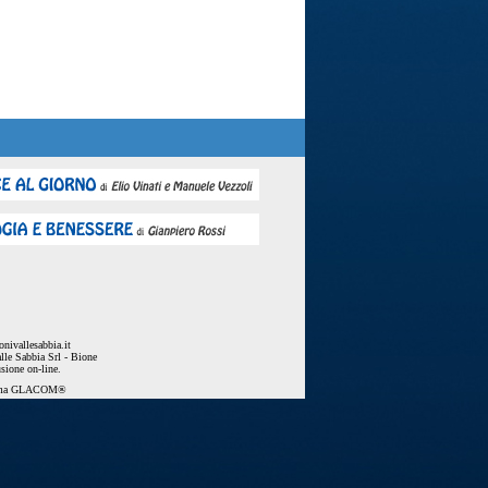
nivallesabbia.it
lle Sabbia Srl - Bione
usione on-line.
ema
GLACOM®