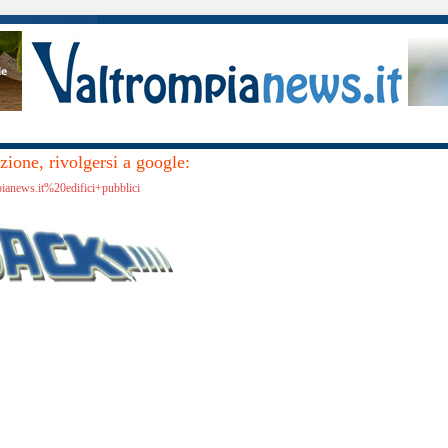
ione, rivolgersi a google:
pianews.it%20edifici+pubblici