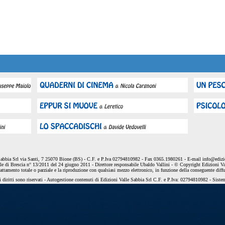
Sabbia Srl via Santi, 7 25070 Bione (BS) - C.F. e P.Iva 02794810982 - Fax 0365.1980261 - E-mail
info@edizio
le di Brescia n° 13/2011 del 24 giugno 2011 - Direttore responsabile Ubaldo Vallini - © Copyright Edizioni Va
dattamento totale o parziale e la riproduzione con qualsiasi mezzo elettronico, in funzione della conseguente diff
 diritti sono riservati - Autogestione contenuti di Edizioni Valle Sabbia Srl C.F. e P.Iva: 02794810982 - Sist