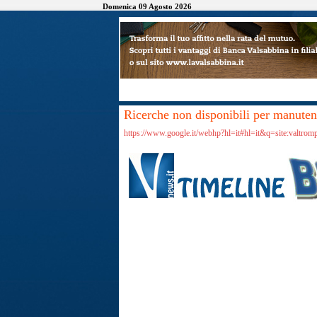
Domenica 09 Agosto 2026
Ricerche non disponibili per manutenz
https://www.google.it/webhp?hl=it#hl=it&q=site:valtrom