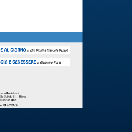
nivallesabbia.it
lle Sabbia Srl - Bione
usione on-line.
ema
GLACOM®