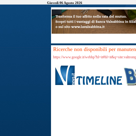
Giovedì 06 Agosto 2026
Ricerche non disponibili per manutenz
https://www.google.it/webhp?hl=it#hl=it&q=site:valtro