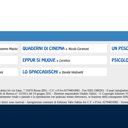
Sabbia Srl via Santi, 7 25070 Bione (BS) - C.F. e P.Iva 02794810982 - Fax 0365.1980261 - E-mail
info@edizio
le di Brescia n° 13/2011 del 24 giugno 2011 - Direttore responsabile Ubaldo Vallini - © Copyright Edizioni Va
dattamento totale o parziale e la riproduzione con qualsiasi mezzo elettronico, in funzione della conseguente diff
 diritti sono riservati - Autogestione contenuti di Edizioni Valle Sabbia Srl C.F. e P.Iva: 02794810982 - Sist