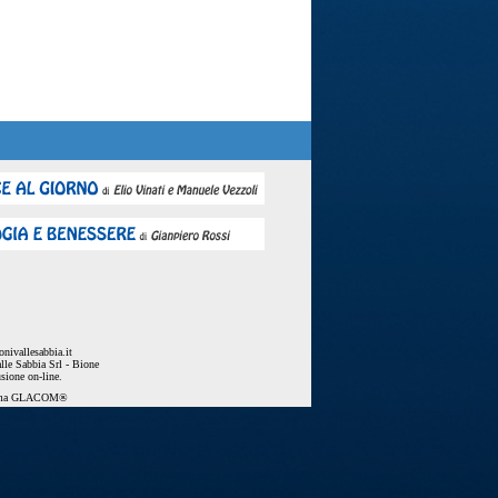
nivallesabbia.it
lle Sabbia Srl - Bione
usione on-line.
ema
GLACOM®