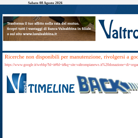
Sabato 08 Agosto 2026
Ricerche non disponibili per manutenzione, rivolgersi a go
https://www.google.it/webhp?hl=it#hl=it&q=site:valtrompianews.it%20donazione+di+orga