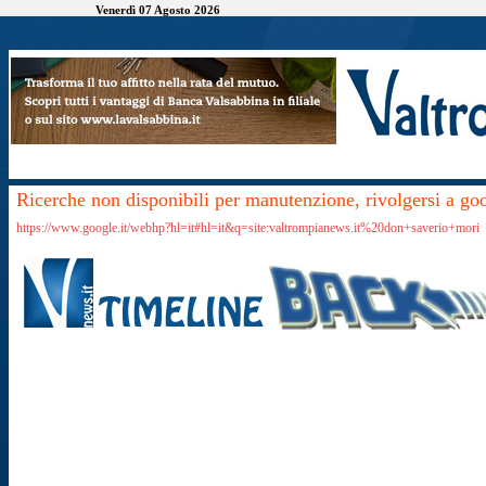
Venerdì 07 Agosto 2026
Ricerche non disponibili per manutenzione, rivolgersi a go
https://www.google.it/webhp?hl=it#hl=it&q=site:valtrompianews.it%20don+saverio+mori