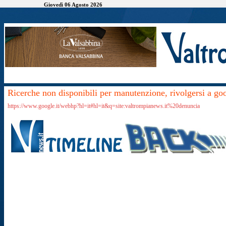
Giovedì 06 Agosto 2026
Ricerche non disponibili per manutenzione, rivolgersi a go
https://www.google.it/webhp?hl=it#hl=it&q=site:valtrompianews.it%20denuncia