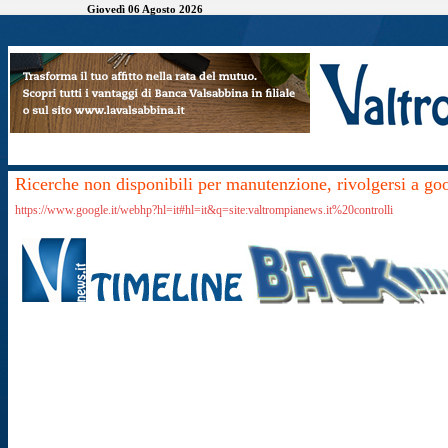
Giovedì 06 Agosto 2026
Ricerche non disponibili per manutenzione, rivolgersi a go
https://www.google.it/webhp?hl=it#hl=it&q=site:valtrompianews.it%20controlli