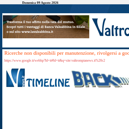
Domenica 09 Agosto 2026
Ricerche non disponibili per manutenzione, rivolgersi a go
https://www.google.it/webhp?hl=it#hl=it&q=site:valtrompianews.it%20c2