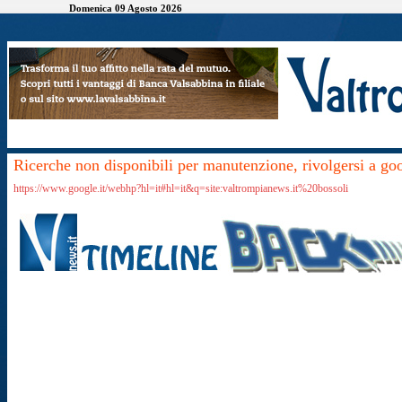
Domenica 09 Agosto 2026
Ricerche non disponibili per manutenzione, rivolgersi a go
https://www.google.it/webhp?hl=it#hl=it&q=site:valtrompianews.it%20bossoli