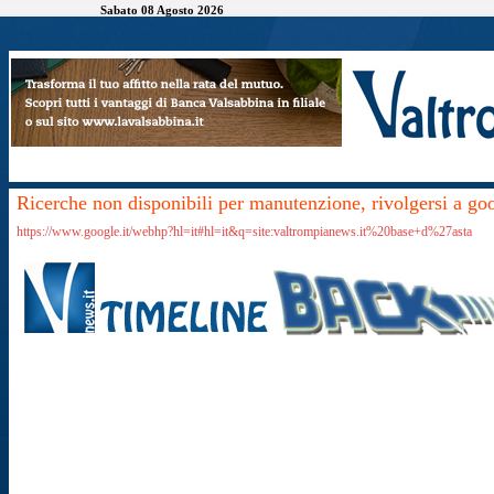
Sabato 08 Agosto 2026
Ricerche non disponibili per manutenzione, rivolgersi a go
https://www.google.it/webhp?hl=it#hl=it&q=site:valtrompianews.it%20base+d%27asta