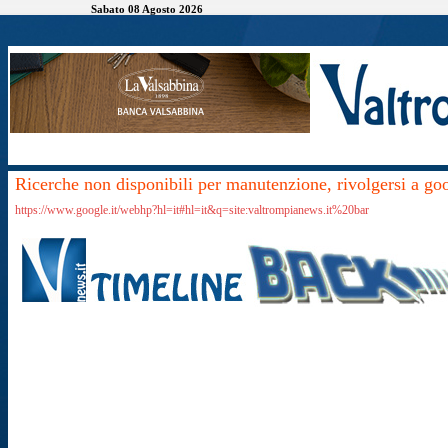
Sabato 08 Agosto 2026
Ricerche non disponibili per manutenzione, rivolgersi a go
https://www.google.it/webhp?hl=it#hl=it&q=site:valtrompianews.it%20bar