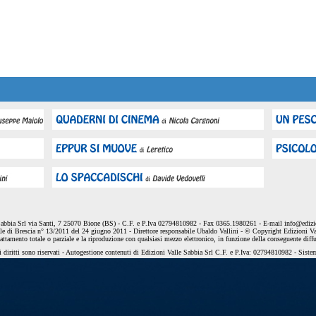
Sabbia Srl via Santi, 7 25070 Bione (BS) - C.F. e P.Iva 02794810982 - Fax 0365.1980261 - E-mail
info@edizio
le di Brescia n° 13/2011 del 24 giugno 2011 - Direttore responsabile Ubaldo Vallini - © Copyright Edizioni Va
dattamento totale o parziale e la riproduzione con qualsiasi mezzo elettronico, in funzione della conseguente diff
 diritti sono riservati - Autogestione contenuti di Edizioni Valle Sabbia Srl C.F. e P.Iva: 02794810982 - Sist