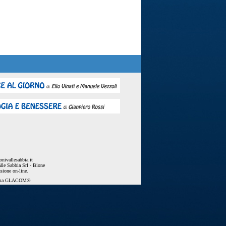
nivallesabbia.it
lle Sabbia Srl - Bione
usione on-line.
ema
GLACOM®