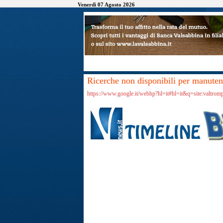
Venerdì 07 Agosto 2026
Ricerche non disponibili per manutenz
https://www.google.it/webhp?hl=it#hl=it&q=site:valtrom