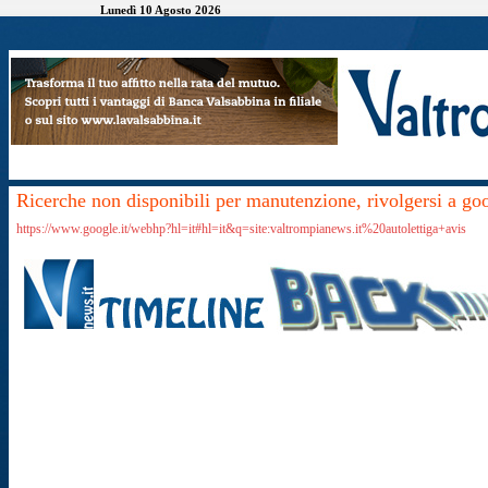
Lunedì 10 Agosto 2026
Ricerche non disponibili per manutenzione, rivolgersi a go
https://www.google.it/webhp?hl=it#hl=it&q=site:valtrompianews.it%20autolettiga+avis