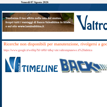
Venerdì 07 Agosto 2026
Ricerche non disponibili per manutenzione, rivolgersi a go
https://www.google.it/webhp?hl=it#hl=it&q=site:valtrompianews.it%20atletica