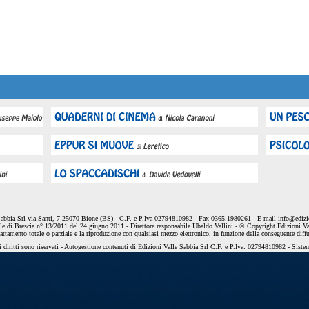
Sabbia Srl via Santi, 7 25070 Bione (BS) - C.F. e P.Iva 02794810982 - Fax 0365.1980261 - E-mail
info@edizio
le di Brescia n° 13/2011 del 24 giugno 2011 - Direttore responsabile Ubaldo Vallini - © Copyright Edizioni Va
dattamento totale o parziale e la riproduzione con qualsiasi mezzo elettronico, in funzione della conseguente diff
 diritti sono riservati - Autogestione contenuti di Edizioni Valle Sabbia Srl C.F. e P.Iva: 02794810982 - Sist