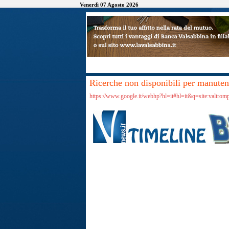
Venerdì 07 Agosto 2026
Ricerche non disponibili per manutenz
https://www.google.it/webhp?hl=it#hl=it&q=site:valtro