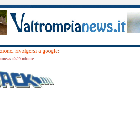
ione, rivolgersi a google:
mpianews.it%20ambiente