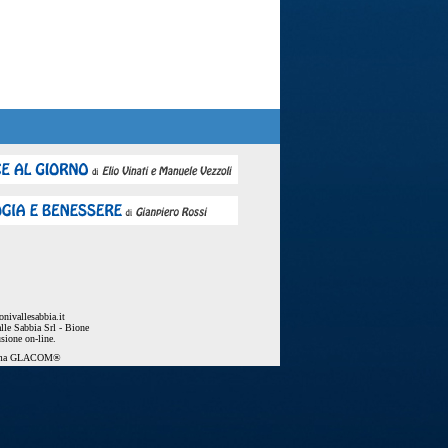
nivallesabbia.it
lle Sabbia Srl - Bione
usione on-line.
ema
GLACOM®