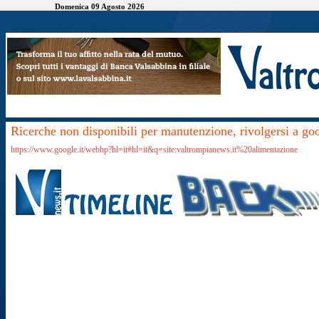
Domenica 09 Agosto 2026
Ricerche non disponibili per manutenzione, rivolgersi a go
https://www.google.it/webhp?hl=it#hl=it&q=site:valtrompianews.it%20alimentazione