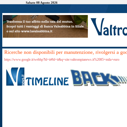
Sabato 08 Agosto 2026
Ricerche non disponibili per manutenzione, rivolgersi a go
https://www.google.it/webhp?hl=it#hl=it&q=site:valtrompianews.it%2085+mila+euro