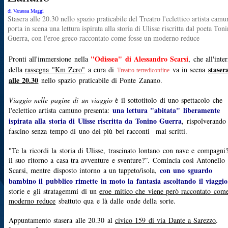
di Vanessa Maggi
Stasera alle 20.30 nello spazio praticabile del Treatro l'eclettico artista cam
porta in scena una lettura ispirata alla storia di Ulisse riscritta dal poeta Ton
Guerra, con l'eroe greco raccontato come fosse un moderno reduce
"Odissea" di Alessandro Scarsi
Pronti all'immersione nella
, che all'inte
staser
della
rassegna "Km Zero"
a cura di
va in scena
Treatro terrediconfine
alle 20.30
nello spazio praticabile di Ponte Zanano.
Viaggio nelle pagine di un viaggio
è il sottotitolo di uno spettacolo che
una lettura "abitata" liberamente
l'eclettico artista camuno presenta:
ispirata alla storia di Ulisse riscritta da Tonino Guerra
, rispolverando 
fascino senza tempo di uno dei più bei racconti mai scritti.
"Te la ricordi la storia di Ulisse, trascinato lontano con nave e compagni
il suo ritorno a casa tra avventure e sventure?”. Comincia così Antonello
con uno sguardo
Scarsi, mentre disposto intorno a un tappeto/isola,
bambino il pubblico rimette in moto la fantasia ascoltando il viaggio
storie e gli stratagemmi di un
eroe mitico che viene però raccontato com
moderno reduce
sbattuto qua e là dalle onde della sorte.
Appuntamento stasera alle 20.30 al
civico 159 di via Dante a Sarezzo
.