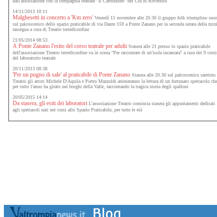
dall'associazione con la compagnia teatrale "Il Carrozzone" del Cra di Rovedolo
14/11/2013 10:11
Malghesetti in concerto a 'Km zero'
Venerdì 15 novembre alle 20.30 il gruppo folk triumplino suo
sul palcoscenico dello spazio praticabile di via Dante 159 a Ponte Zanano per la seconda serata della min
rassegna a cura di Treatro terrediconfine
21/05/2014 08:53
A Ponte Zanano l'esito del corso teatrale per adulti
Stasera alle 21 presso lo spazio praticabile
dell'associazione Treatro terrediconfine va in scena "Per raccontare di un'isola incantata" a cura dei 9 corsi
del laboratorio teatrale
20/11/2013 08:38
'Per un pugno di sale' al praticabile di Ponte Zanano
Stasera alle 20.30 sul palcoscenico saretino
Treatro gli attori Michele D'Aquila e Pietro Mazzoldi animeranno la lettura di un fortunato spettacolo ch
per tutto l'anno ha girato nei borghi della Valle, raccontando la tragica storia degli spalloni
20/05/2015 14:14
Da stasera, gli esiti dei laboratori
L'associazione Treatro comincia stasera gli appuntamenti dedicati
agli spettacoli nati nei corsi allo Spazio Praticabile, per tutte le età