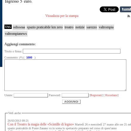
Ingresso 5 euro.
Visualizza per la stampa
TAG
odisseaa
spazio praticabile km zero
treatro
notizie
sarezzo
valtrompia
valtrompianews
Aggiungi commento:
Titolo o firma:
Commento: (*) (
)
Utente:
Password:
[
Registrati
] [
Ricordami
]
Vedi anche
26/03/2013 09:21
Con il Treatro la magia delle «Scintille di legno»
Martedì 26 e mercoledì 27 marzo alle ore 21 ne
spazio praticabile di Ponte Zanano va in scena lo spettacolo preparato nel corso di quest'anno