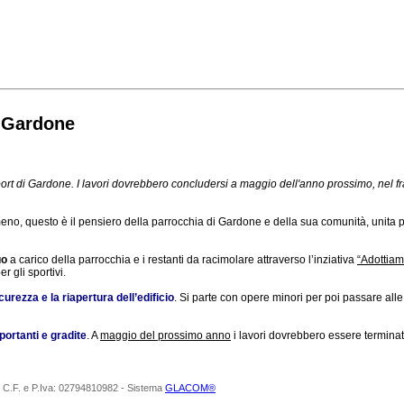
i Gardone
ort di Gardone. I lavori dovrebbero concludersi a maggio dell'anno prossimo, nel frat
eno, questo è il pensiero della parrocchia di Gardone e della sua comunità, unita 
uo
a carico della parrocchia e i restanti da racimolare attraverso l’inziativa
“Adottiam
 gli sportivi.
curezza e la riapertura dell’edificio
. Si parte con opere minori per poi passare alle
ortanti e gradite
.
A
maggio del prossimo anno
i lavori dovrebbero essere terminat
 Srl C.F. e P.Iva: 02794810982 - Sistema
GLACOM®