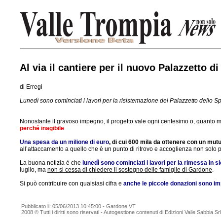
Al via il cantiere per il nuovo Palazzetto d
di Erregi
Lunedì sono cominciati i lavori per la risistemazione del Palazzetto dello Sp
Nonostante il gravoso impegno, il progetto vale ogni centesimo o, quanto m
perché inagibile
.
Una spesa da un milione di euro
, di cui 600 mila da ottenere con un mut
all’attaccamento a quello che è un punto di ritrovo e accoglienza non solo per
La buona notizia è che
lunedì sono cominciati i lavori per la rimessa in si
luglio, ma
non si cessa di chiedere il sostegno delle famiglie di Gardone
.
Si può contribuire con qualsiasi cifra e
anche le piccole donazioni sono imp
Pubblicato il: 05/06/2013 10:45:00 - Gardone VT
2008 © Tutti i diritti sono riservati - Autogestione contenuti di Edizioni Valle Sabbia