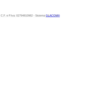
 Srl C.F. e P.Iva: 02794810982 - Sistema
GLACOM®