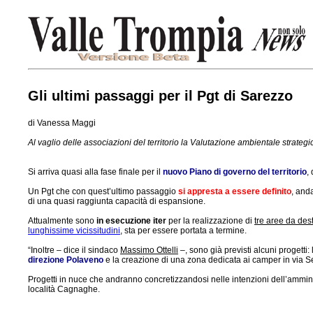
Gli ultimi passaggi per il Pgt di Sarezzo
di Vanessa Maggi
Al vaglio delle associazioni del territorio la Valutazione ambientale strat
Si arriva quasi alla fase finale per il
nuovo Piano di governo del territorio
,
Un Pgt che con quest’ultimo passaggio
si appresta a essere definito
, and
di una quasi raggiunta capacità di espansione.
Attualmente sono
in esecuzione iter
per la realizzazione di
tre aree da des
lunghissime vicissitudini
, sta per essere portata a termine.
“Inoltre – dice il sindaco
Massimo Ottelli
–, sono già previsti alcuni progetti
direzione Polaveno
e la creazione di una zona dedicata ai camper in via Se
Progetti in nuce che andranno concretizzandosi nelle intenzioni dell’ammin
località Cagnaghe.