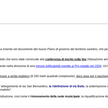
egica inserita nel documento del nuovo Piano di governo del territorio saretino, che
 dato che sono state convocate alla
conferenza di merito sulla Vas
(Valuazione ambi
ando nella direzione di una
minore edificabilità rispetto al Prg redatto nel 2004
. Un’
tinare a verde pubblico
(8.200 metri quadrati complessivi),
dieci aree per il parche
: l’allargamento di via San Bernardino,
la ridefinizione di via Bailo
, la sistemazione 
radello”.
istrazione, così come il
rinnovamento della sede municipale
, la riqualificazione d