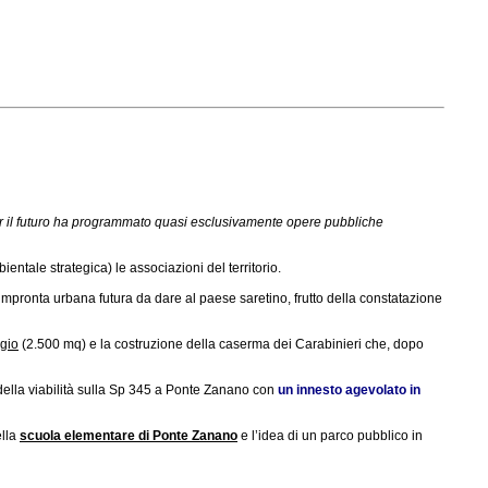
 per il futuro ha programmato quasi esclusivamente opere pubbliche
entale strategica) le associazioni del territorio.
impronta urbana futura da dare al paese saretino, frutto della constatazione
ggio
(2.500 mq) e la costruzione della caserma dei Carabinieri che, dopo
della viabilità sulla Sp 345 a Ponte Zanano con
un innesto agevolato in
ella
scuola elementare di Ponte Zanano
e l’idea di un parco pubblico in