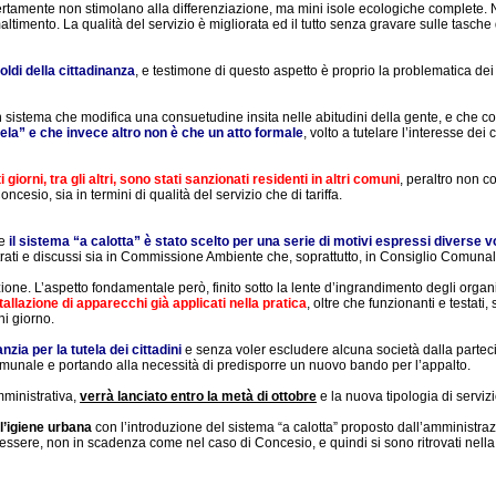
rtamente non stimolano alla differenziazione, ma mini isole ecologiche complete.
timento. La qualità del servizio è migliorata ed il tutto senza gravare sulle tasche d
ldi della cittadinanza
, e testimone di questo aspetto è proprio la problematica dei r
 un sistema che modifica una consuetudine insita nelle abitudini della gente, e che
la” e che invece altro non è che un atto formale
, volto a tutelare l’interesse dei
 giorni, tra gli altri, sono stati sanzionati residenti in altri comuni
, peraltro non c
oncesio, sia in termini di qualità del servizio che di tariffa.
he
il sistema “a calotta” è stato scelto per una serie di motivi espressi diverse v
illustrati e discussi sia in Commissione Ambiente che, soprattutto, in Consiglio Comunal
ne. L’aspetto fondamentale però, finito sotto la lente d’ingrandimento degli organi gi
stallazione di apparecchi già applicati nella pratica
, oltre che funzionanti e testati
gni giorno.
nzia per la tutela dei cittadini
e senza voler escludere alcuna società dalla partecip
omunale e portando alla necessità di predisporre un nuovo bando per l’appalto.
mministrativa,
verrà lanciato entro la metà di ottobre
e la nuova tipologia di servizi
l’igiene urbana
con l’introduzione del sistema “a calotta” proposto dall’amminist
in essere, non in scadenza come nel caso di Concesio, e quindi si sono ritrovati nell