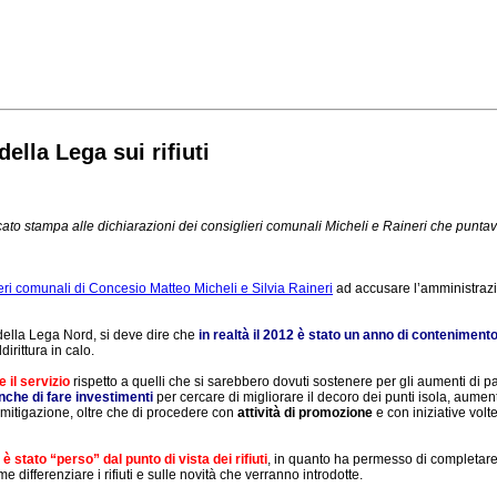
ella Lega sui rifiuti
o stampa alle dichiarazioni dei consiglieri comunali Micheli e Raineri che puntavano
ri comunali di Concesio Matteo Micheli e Silvia Raineri
ad accusare l’amministrazion
della Lega Nord, si deve dire che
in realtà il 2012 è stato un anno di contenimento
irittura in calo.
 il servizio
rispetto a quelli che si sarebbero dovuti sostenere per gli aumenti di pa
nche di fare investimenti
per cercare di migliorare il decoro dei punti isola, aume
i mitigazione, oltre che di procedere con
attività di promozione
e con iniziative volte
è stato “perso” dal punto di vista dei rifiuti
, in quanto ha permesso di completare
e differenziare i rifiuti e sulle novità che verranno introdotte.