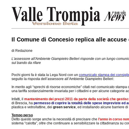
Il Comune di Concesio replica alle accuse d
di Redazione
L'assessore all'Ambiente Giampietro Belleri risponde con un lungo comunicat
sul bando da rifare
Pochi giorni fa è stata la Lega Nord con un
comunicato stampa dei consiglie
seguito la risposta dell’assessore all’Ambiente Giampietro Belleri:
In merito agli “sprechi di risorse economiche” citati nel comunicato stampa 
una tariffa sostanzialmente invariata per i cittadini e per alcune categorie add
Infatti, il
mantenimento dei prezzi 2011 da parte della società che gestisce
di Brescia, ha
permesso di coprire la totalità delle spese impreviste ed a
plastica e vetro/lattine, dei
green service
, ed installando alcune barriere d
Tempo perso
Detto questo sorge anche la necessità di precisare che
l’anno in corso non 
sistema “calotta”, oltre che continuare a sensibilizzare la cittadinanza su com