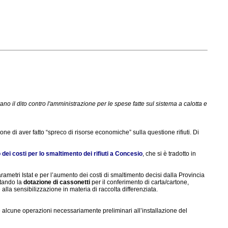
 il dito contro l'amministrazione per le spese fatte sul sistema a calotta e
e di aver fatto “spreco di risorse economiche” sulla questione rifiuti. Di
 dei costi per lo smaltimento dei rifiuti a Concesio
, che si è tradotto in
rametri Istat e per l’aumento dei costi di smaltimento decisi dalla Provincia
ntando la
dotazione di cassonetti
per il conferimento di carta/cartone,
 alla sensibilizzazione in materia di raccolta differenziata.
 alcune operazioni necessariamente preliminari all’installazione del