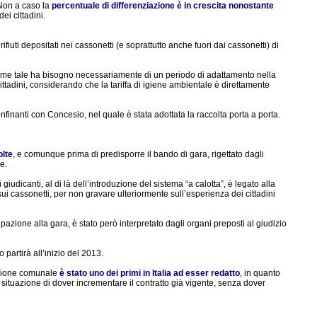
 Non a caso la
percentuale di differenziazione è in crescita nonostante
ei cittadini.
ifiuti depositati nei cassonetti (e soprattutto anche fuori dai cassonetti) di
 come tale ha bisogno necessariamente di un periodo di adattamento nella
 cittadini, considerando che la tariffa di igiene ambientale è direttamente
onfinanti con Concesio, nel quale è stata adottata la raccolta porta a porta.
olte
, e comunque prima di predisporre il bando di gara, rigettato dagli
e.
udicanti, al di là dell’introduzione del sistema “a calotta”, è legato alla
, sui cassonetti, per non gravare ulteriormente sull’esperienza dei cittadini
azione alla gara, è stato però interpretato dagli organi preposti al giudizio
o partirà all’inizio del 2013.
razione comunale
è stato uno dei primi in Italia ad esser redatto
, in quanto
a situazione di dover incrementare il contratto già vigente, senza dover