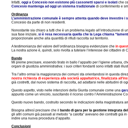
Infatti,
oggi a Concesio non esistono più cassonetti sparsi e isolati
che ce
Concesio mantenga ad oggi un sistema tradizionale
di conferimento e smal
Ordinanza
L’amministrazione comunale è sempre attenta quando deve investire i so
Concesio da parte di non residenti.
Nonostante sia chiaro a tutti che è un problema legato all’introduzione di
sua fase iniziale,
si è resa necessaria quella che la Lega chiama “lamente
proporzionale anche alla quantità di rifiuti raccolta sul territorio.
A testimonianza del valore dell’ordinanza bisogna evidenziare che
in questi
La nostra azione è, quindi, solo rivolta a tutelare l’interesse dei cittadini di C
Bando
Mi preme precisare, essendo tirato in ballo l’appalto per l’igiene urbana, c
organi di giustizia amministrativa: i suoi criteri fondanti sono infatti stati 
Tra l’altro ormai la maggioranza dei comuni sta orientandosi in questa direzio
nostra richiesta di esperienza alla società appaltatrice, finalizzata all’in
già costretti, dal nuovo sistema di raccolta, ad adattarsi nelle abitudini di o
Questo aspetto, visto nelle intenzioni della Giunta comunale come una
gara
appunto come un vincolo, suscitando il ricorso contro l’Amministrazione C
Questo nuovo bando, costruito secondo le indicazioni della magistratura a
Bisogna altresì precisare che il
bando di gara per la gestione integrata del
gli altri comuni già passati al metodo “a calotta” avevano dei contratti già 
indire una nuova procedura d’appalto.
Conclusioni