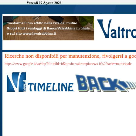
Venerdì 07 Agosto 2026
Ricerche non disponibili per manutenzione, rivolgersi a go
https://www.google.it/webhp?hl=it#hl=it&q=site:valtrompianews.it%20sede+municipale