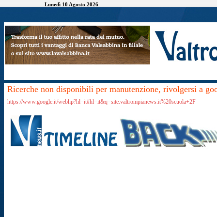
Lunedì 10 Agosto 2026
Ricerche non disponibili per manutenzione, rivolgersi a go
https://www.google.it/webhp?hl=it#hl=it&q=site:valtrompianews.it%20scuola+2F