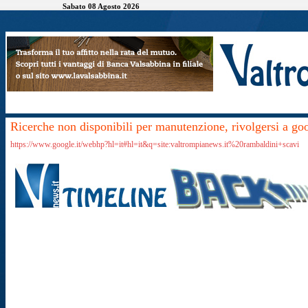
Sabato 08 Agosto 2026
Ricerche non disponibili per manutenzione, rivolgersi a go
https://www.google.it/webhp?hl=it#hl=it&q=site:valtrompianews.it%20rambaldini+scavi