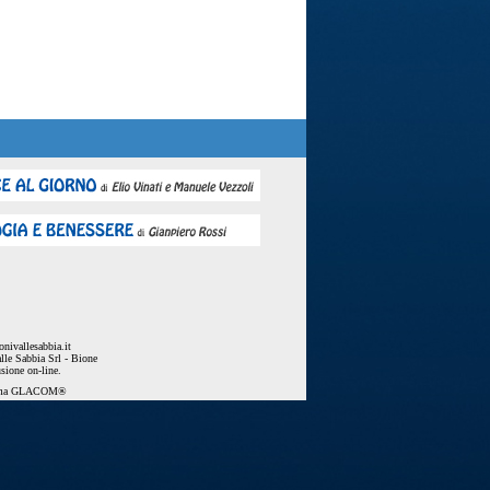
nivallesabbia.it
lle Sabbia Srl - Bione
usione on-line.
ema
GLACOM®