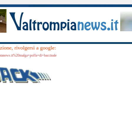
ione, rivolgersi a google:
mpianews.it%20malga+poffa+di+baccinale