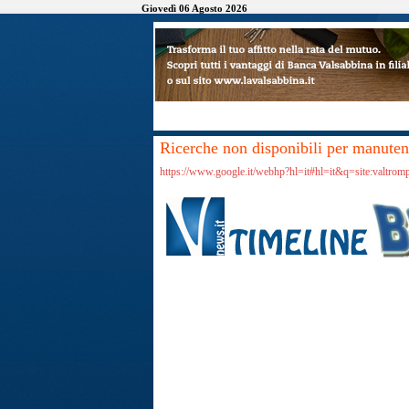
Giovedì 06 Agosto 2026
Ricerche non disponibili per manutenz
https://www.google.it/webhp?hl=it#hl=it&q=site:valtro