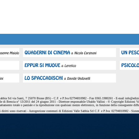
Sabbia Srl via Santi, 7 25070 Bione (BS) - C.F. e P.Iva 02794810982 - Fax 0365.1980261 - E-mail
info@edizio
le di Brescia n° 13/2011 del 24 giugno 2011 - Direttore responsabile Ubaldo Vallini - © Copyright Edizioni Va
dattamento totale o parziale e la riproduzione con qualsiasi mezzo elettronico, in funzione della conseguente diff
 diritti sono riservati - Autogestione contenuti di Edizioni Valle Sabbia Srl C.F. e P.Iva: 02794810982 - Sist