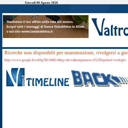
Giovedì 06 Agosto 2026
Ricerche non disponibili per manutenzione, rivolgersi a go
https://www.google.it/webhp?hl=it#hl=it&q=site:valtrompianews.it%20ispettori+ecologici