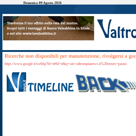
Domenica 09 Agosto 2026
Ricerche non disponibili per manutenzione, rivolgersi a go
https://www.google.it/webhp?hl=it#hl=it&q=site:valtrompianews.it%20ermes+pasini