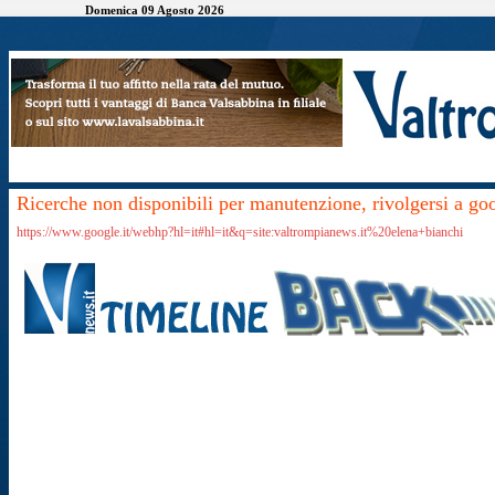
Domenica 09 Agosto 2026
Ricerche non disponibili per manutenzione, rivolgersi a go
https://www.google.it/webhp?hl=it#hl=it&q=site:valtrompianews.it%20elena+bianchi