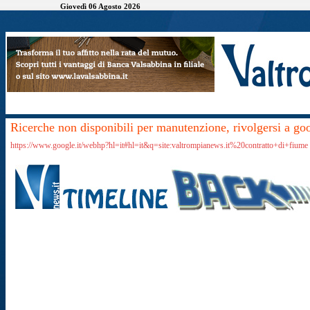
Giovedì 06 Agosto 2026
Ricerche non disponibili per manutenzione, rivolgersi a go
https://www.google.it/webhp?hl=it#hl=it&q=site:valtrompianews.it%20contratto+di+fiume