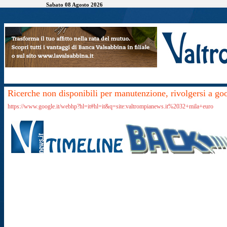
Sabato 08 Agosto 2026
Ricerche non disponibili per manutenzione, rivolgersi a go
https://www.google.it/webhp?hl=it#hl=it&q=site:valtrompianews.it%2032+mila+euro